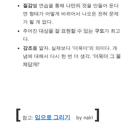
질감
별 연습을 통해
나만의 것
을 만들어 둔다
면 형태가 어떻게 바뀌어서 나오든 전혀 문제
가 될 게 없다.
주어진
대상을 잘 표현할 수 있는
구도
가 최고
다.
강조
를 알자. 실제보다 '더욱더'의 의미다. 개
념에 대해서 다시 한 번 더 생각.
'
더욱더 그 물
체답게!
'
[
]
입으로 그리기
참고:
by nalri