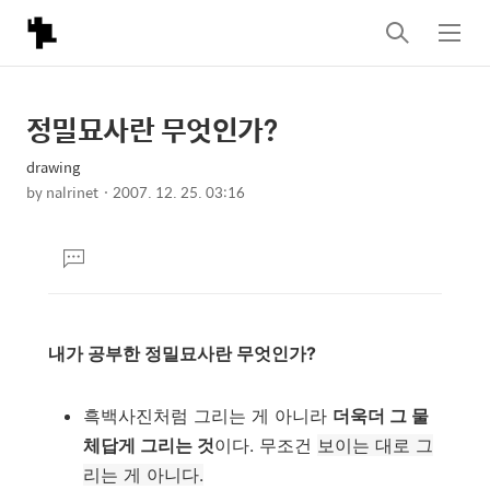
검
메
색
뉴
정밀묘사란 무엇인가?
상
본
문
세
drawing
제
컨
by
nalrinet
2007. 12. 25. 03:16
목
본
텐
문
츠
댓
글
달
기
내가 공부한 정밀묘사란 무엇인가?
흑백사진처럼 그리는 게 아니라
더욱더 그 물
체답게 그리는 것
이다. 무조건
보이는 대로 그
리는 게 아니다.