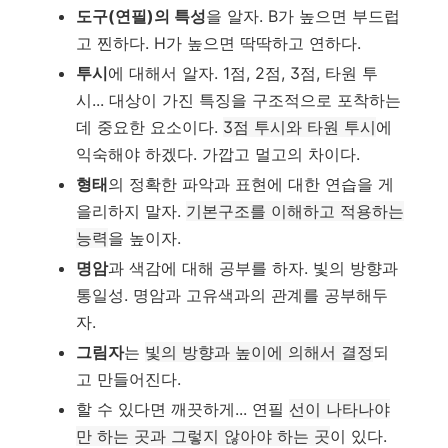
도구(연필)의 특성
을 알자. B가 높으면 부드럽
고 찐하다. H가 높으면 딱딱하고 연하다.
투시
에 대해서 알자. 1점, 2점, 3점, 타원 투
시... 대상이 가진 특징을 구조적으로 포착하는
데 중요한 요소이다.
3점 투시와 타원 투시
에
익숙해야 하겠다. 가깝고 멀고의 차이다.
형태
의 정확한 파악과 표현에 대한 연습을 게
을리하지 말자.
기본구조를 이해하고 적용하는
능력
을 높이자.
명암
과 색감에 대해 공부를 하자. 빛의 방향과
통일성. 명암과 고유색과의 관계를 공부해두
자.
그림자
는
빛의 방향과 높이에 의해서 결정
되
고 만들어진다.
할 수 있다면 깨끗하게... 연필
선이 나타나야
만 하는 곳과 그렇지 않아야 하는 곳
이 있다.