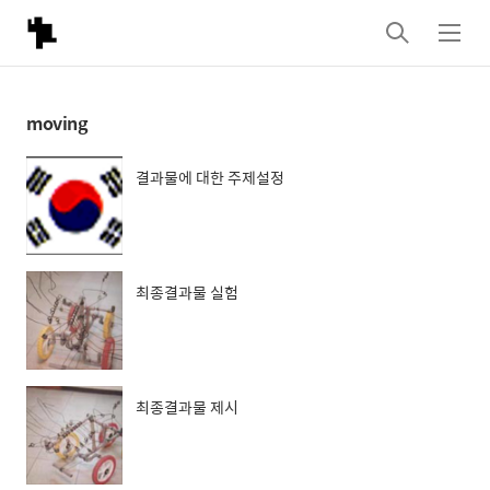
검
메
색
뉴
moving
결과물에 대한 주제설정
최종결과물 실험
최종결과물 제시